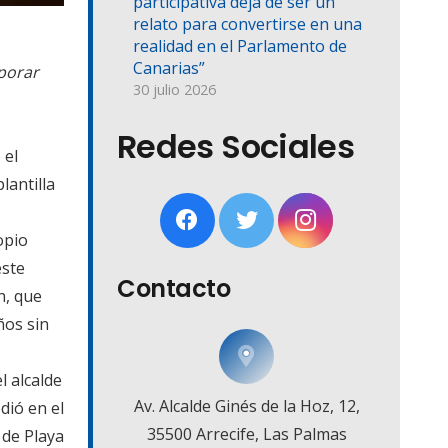
participativa deja de ser un
relato para convertirse en una
realidad en el Parlamento de
Canarias”
rporar
30 julio 2026
Redes Sociales
 el
lantilla
opio
este
Contacto
n, que
ños sin
l alcalde
Av. Alcalde Ginés de la Hoz, 12,
dió en el
35500 Arrecife, Las Palmas
 de Playa