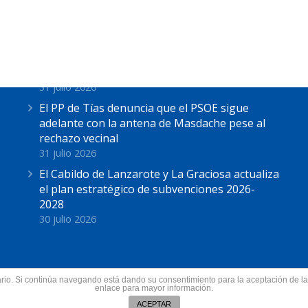
Últimas Noticias
Astrid Pérez: “Lanzarote y toda Canarias se
solidariza con Ceuta: España no puede seguir
sin una política migratoria de Estado”
31 julio 2026
El PP de Tías denuncia que el PSOE sigue
adelante con la antena de Masdache pese al
rechazo vecinal
31 julio 2026
El Cabildo de Lanzarote y La Graciosa actualiza
el plan estratégico de subvenciones 2026-
2028
30 julio 2026
suario. Si continúa navegando está dando su consentimiento para la aceptación de 
nzarote.
enlace para mayor información.
Todos los derechos res
ín
ACEPTAR