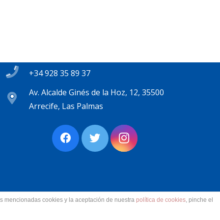
Contacto
secretaria@pplanzarote.es
+34 928 35 89 37
Av. Alcalde Ginés de la Hoz, 12, 35500
Arrecife, Las Palmas
las mencionadas cookies y la aceptación de nuestra
política de cookies
, pinche el
ervados.
Aviso Legal. Accesibilidad. Contacto.