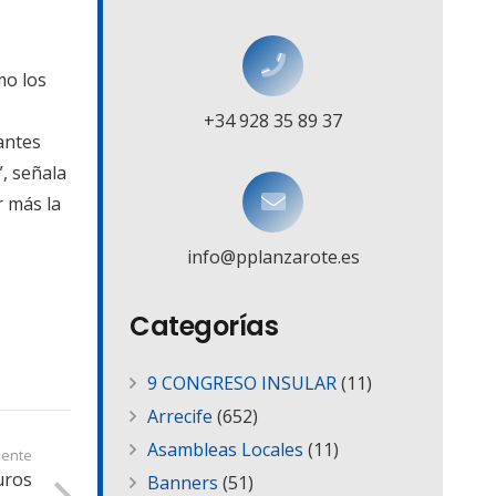
mo los
+34 928 35 89 37
iantes
, señala
r más la
info@pplanzarote.es
Categorías
9 CONGRESO INSULAR
(11)
Arrecife
(652)
Asambleas Locales
(11)
iente
uros
Banners
(51)