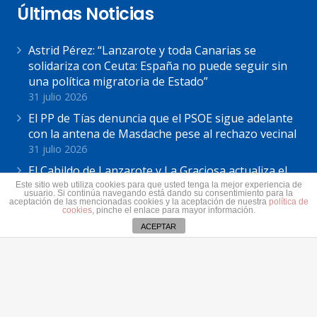
Últimas Noticias
Astrid Pérez: “Lanzarote y toda Canarias se
solidariza con Ceuta: España no puede seguir sin
una política migratoria de Estado”
31 julio 2026
El PP de Tías denuncia que el PSOE sigue adelante
con la antena de Masdache pese al rechazo vecinal
31 julio 2026
El Cabildo de Lanzarote y La Graciosa actualiza el
plan estratégico de subvenciones 2026-2028
Este sitio web utiliza cookies para que usted tenga la mejor experiencia de
usuario. Si continúa navegando está dando su consentimiento para la
30 julio 2026
aceptación de las mencionadas cookies y la aceptación de nuestra
política de
cookies
, pinche el enlace para mayor información.
ACEPTAR
Contacto
secretaria@pplanzarote.es
+34 928 35 89 37