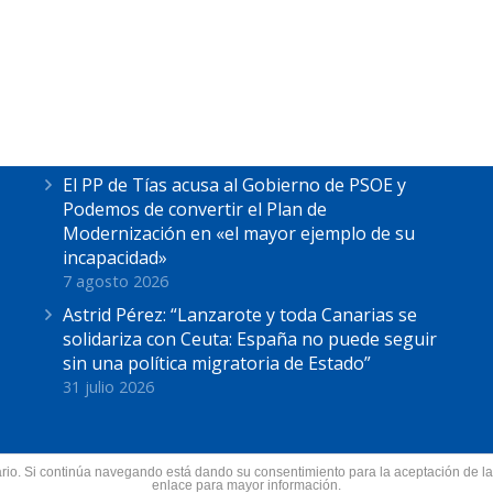
Últimas Noticias
Astrid Pérez escucha las reivindicaciones de
los pescadores de La Tiñosa: “No podemos
más”
7 agosto 2026
El PP de Tías acusa al Gobierno de PSOE y
Podemos de convertir el Plan de
Modernización en «el mayor ejemplo de su
incapacidad»
7 agosto 2026
Astrid Pérez: “Lanzarote y toda Canarias se
solidariza con Ceuta: España no puede seguir
sin una política migratoria de Estado”
31 julio 2026
suario. Si continúa navegando está dando su consentimiento para la aceptación de 
nzarote.
enlace para mayor información.