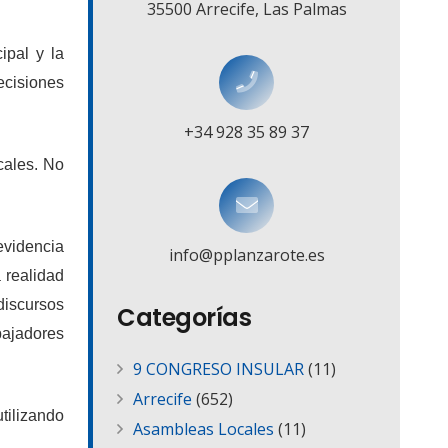
35500 Arrecife, Las Palmas
ipal y la
ecisiones
+34 928 35 89 37
cales. No
 evidencia
info@pplanzarote.es
 realidad
discursos
Categorías
bajadores
9 CONGRESO INSULAR
(11)
Arrecife
(652)
tilizando
Asambleas Locales
(11)