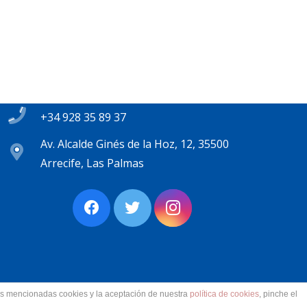
Contacto
secretaria@pplanzarote.es
+34 928 35 89 37
Av. Alcalde Ginés de la Hoz, 12, 35500
Arrecife, Las Palmas
las mencionadas cookies y la aceptación de nuestra
política de cookies
, pinche el