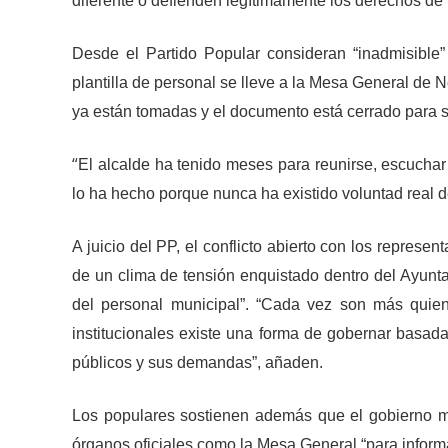
diferente o defienden legítimamente los derechos de 
Desde el Partido Popular consideran “inadmisible
plantilla de personal se lleve a la Mesa General de 
ya están tomadas y el documento
está cerrado para
s
“
El alcalde ha tenido meses para reunirse, escuchar
lo ha hecho porque nunca ha existido voluntad real d
A juicio del PP, el conflicto abierto con los represen
de un clima de tensión enquistado dentro del
Ayunta
del personal municipal”. “Cada vez son más quie
institucionales existe una forma de gobernar basada
públicos
y sus demandas
”, añaden.
Los populares sostienen además que el gobierno mun
órganos oficiales como la Mesa General “para informa