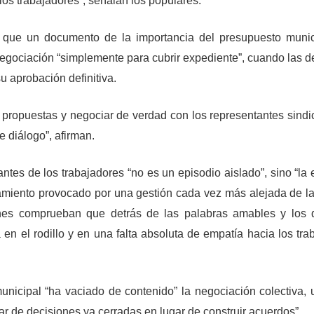
los trabajadores”, señalan los populares.
” que un documento de la importancia del presupuesto munic
Negociación “simplemente para cubrir expediente”, cuando las d
u aprobación definitiva.
 propuestas y negociar de verdad con los representantes sindi
e diálogo”, afirman.
tantes de los trabajadores “no es un episodio aislado”, sino “la
miento provocado por una gestión cada vez más alejada de la
nes comprueban que detrás de las palabras amables y los 
 en el rodillo y
en una
falta absoluta de empatía hacia los tra
icipal “ha vaciado de contenido” la negociación colectiva, u
r de decisiones ya cerradas en lugar de construir acuerdos”.