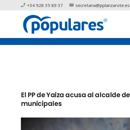
+34 928 35 89 37
secretaria@pplanzarote.es
El PP de Yaiza acusa al alcalde d
municipales