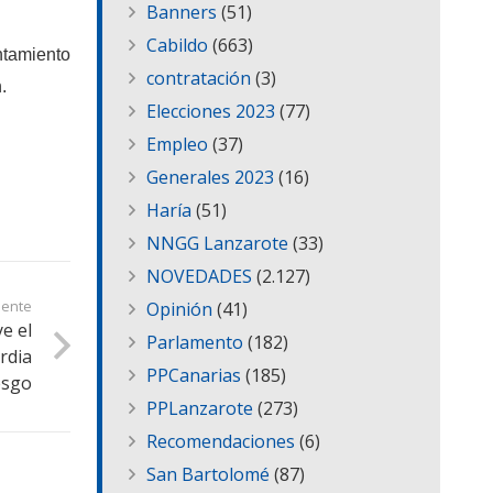
Banners
(51)
Cabildo
(663)
ntamiento
contratación
(3)
.
Elecciones 2023
(77)
Empleo
(37)
Generales 2023
(16)
Haría
(51)
NNGG Lanzarote
(33)
NOVEDADES
(2.127)
iente
Opinión
(41)
e el
Parlamento
(182)
rdia
PPCanarias
(185)
esgo
PPLanzarote
(273)
Recomendaciones
(6)
San Bartolomé
(87)