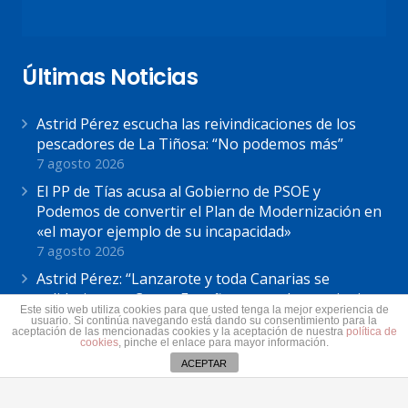
Últimas Noticias
Astrid Pérez escucha las reivindicaciones de los
pescadores de La Tiñosa: “No podemos más”
7 agosto 2026
El PP de Tías acusa al Gobierno de PSOE y
Podemos de convertir el Plan de Modernización en
«el mayor ejemplo de su incapacidad»
7 agosto 2026
Astrid Pérez: “Lanzarote y toda Canarias se
solidariza con Ceuta: España no puede seguir sin
Este sitio web utiliza cookies para que usted tenga la mejor experiencia de
una política migratoria de Estado”
usuario. Si continúa navegando está dando su consentimiento para la
aceptación de las mencionadas cookies y la aceptación de nuestra
política de
31 julio 2026
cookies
, pinche el enlace para mayor información.
ACEPTAR
Contacto