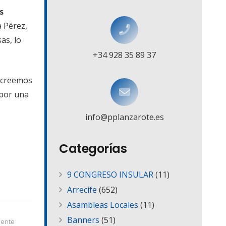
s
a Pérez,
as, lo
+34 928 35 89 37
, creemos
 por una
info@pplanzarote.es
Categorías
9 CONGRESO INSULAR
(11)
Arrecife
(652)
Asambleas Locales
(11)
Banners
(51)
iente