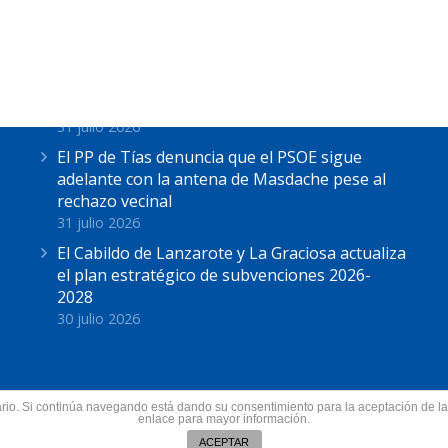
Últimas Noticias
Astrid Pérez: “Lanzarote y toda Canarias se
solidariza con Ceuta: España no puede seguir
sin una política migratoria de Estado”
31 julio 2026
El PP de Tías denuncia que el PSOE sigue
adelante con la antena de Masdache pese al
rechazo vecinal
31 julio 2026
El Cabildo de Lanzarote y La Graciosa actualiza
el plan estratégico de subvenciones 2026-
2028
30 julio 2026
suario. Si continúa navegando está dando su consentimiento para la aceptación de 
nzarote.
enlace para mayor información.
Todos los derechos res
ín
ACEPTAR