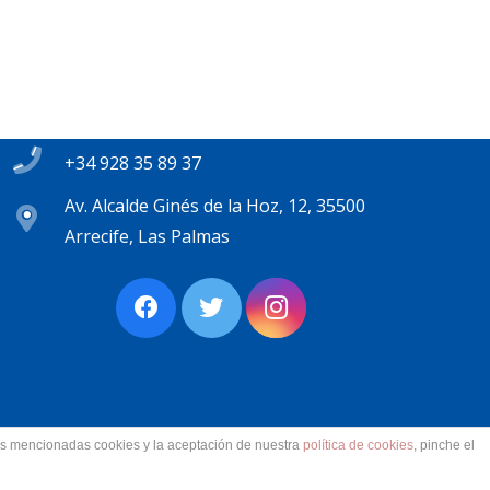
Contacto
secretaria@pplanzarote.es
+34 928 35 89 37
Av. Alcalde Ginés de la Hoz, 12, 35500
Arrecife, Las Palmas
las mencionadas cookies y la aceptación de nuestra
política de cookies
, pinche el
ervados.
Aviso Legal. Accesibilidad. Contacto.