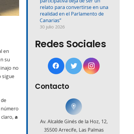
participativa deja de ser un
relato para convertirse en una
realidad en el Parlamento de
Canarias”
30 julio 2026
Redes Sociales
l en
en su
Tinajo no
o sigue
Contacto
 de
el número
 claro,
a
Av. Alcalde Ginés de la Hoz, 12,
35500 Arrecife, Las Palmas