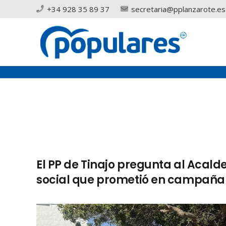
+34 928 35 89 37
secretaria@pplanzarote.es
El PP de Tinajo pregunta al Acald
social que prometió en campaña