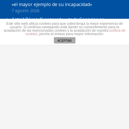
«el mayor ejemplo de su incapacidad»
7 agosto 2026
Astrid Pérez: “Lanzarote y toda Canarias se
Este sitio web utiliza cookies para que usted tenga la mejor experiencia de
solidariza con Ceuta: España no puede seguir sin
usuario. Si continúa navegando está dando su consentimiento para la
aceptación de las mencionadas cookies y la aceptación de nuestra
política de
una política migratoria de Estado”
cookies
, pinche el enlace para mayor información.
31 julio 2026
ACEPTAR
Contacto
secretaria@pplanzarote.es
+34 928 35 89 37
Av. Alcalde Ginés de la Hoz, 12, 35500 Arrecife,
Las Palmas
Aviso de cookies