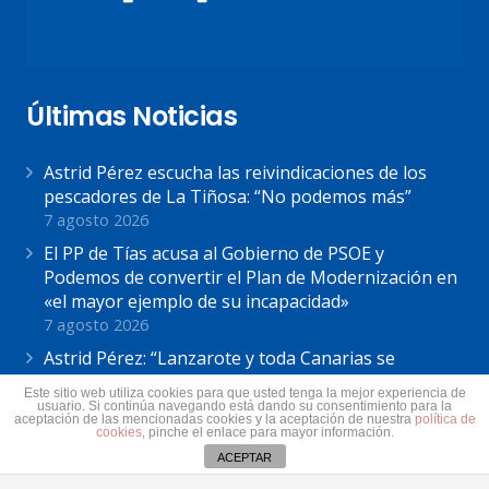
Últimas Noticias
Astrid Pérez escucha las reivindicaciones de los
pescadores de La Tiñosa: “No podemos más”
7 agosto 2026
El PP de Tías acusa al Gobierno de PSOE y
Podemos de convertir el Plan de Modernización en
«el mayor ejemplo de su incapacidad»
7 agosto 2026
Astrid Pérez: “Lanzarote y toda Canarias se
solidariza con Ceuta: España no puede seguir sin
Este sitio web utiliza cookies para que usted tenga la mejor experiencia de
una política migratoria de Estado”
usuario. Si continúa navegando está dando su consentimiento para la
aceptación de las mencionadas cookies y la aceptación de nuestra
política de
31 julio 2026
cookies
, pinche el enlace para mayor información.
ACEPTAR