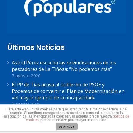
Últimas Noticias
Astrid Pérez escucha las reivindicaciones de los
pescadores de La Tiñosa: “No podemos más”
7 agosto 2026
El PP de Tías acusa al Gobierno de PSOE y
Podemos de convertir el Plan de Modernización en
«el mayor ejemplo de su incapacidad»
7 agosto 2026
Este sitio web utiliza cookies para que usted tenga la mejor experiencia de
Astrid Pérez: “Lanzarote y toda Canarias se
usuario. Si continúa navegando está dando su consentimiento para la
aceptación de las mencionadas cookies y la aceptación de nuestra
política de
solidariza con Ceuta: España no puede seguir sin
cookies
, pinche el enlace para mayor información.
una política migratoria de Estado”
ACEPTAR
31 julio 2026