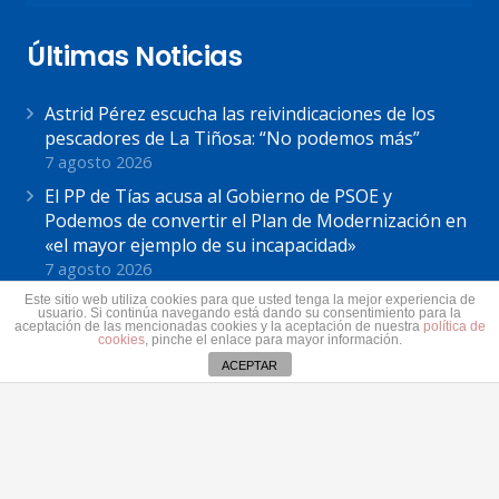
Últimas Noticias
Astrid Pérez escucha las reivindicaciones de los
pescadores de La Tiñosa: “No podemos más”
7 agosto 2026
El PP de Tías acusa al Gobierno de PSOE y
Podemos de convertir el Plan de Modernización en
«el mayor ejemplo de su incapacidad»
7 agosto 2026
Astrid Pérez: “Lanzarote y toda Canarias se
Este sitio web utiliza cookies para que usted tenga la mejor experiencia de
usuario. Si continúa navegando está dando su consentimiento para la
solidariza con Ceuta: España no puede seguir sin
aceptación de las mencionadas cookies y la aceptación de nuestra
política de
cookies
, pinche el enlace para mayor información.
una política migratoria de Estado”
ACEPTAR
31 julio 2026
Contacto
secretaria@pplanzarote.es