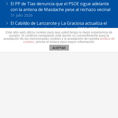
El PP de Tías denuncia que el PSOE sigue adelante
con la antena de Masdache pese al rechazo vecinal
31 julio 2026
El Cabildo de Lanzarote y La Graciosa actualiza el
plan estratégico de subvenciones 2026-2028
Este sitio web utiliza cookies para que usted tenga la mejor experiencia de
30 julio 2026
usuario. Si continúa navegando está dando su consentimiento para la
aceptación de las mencionadas cookies y la aceptación de nuestra
política de
cookies
, pinche el enlace para mayor información.
ACEPTAR
Contacto
secretaria@pplanzarote.es
+34 928 35 89 37
Av. Alcalde Ginés de la Hoz, 12, 35500 Arrecife,
Las Palmas
Aviso de cookies