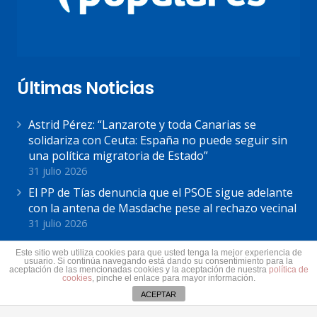
Últimas Noticias
Astrid Pérez: “Lanzarote y toda Canarias se
solidariza con Ceuta: España no puede seguir sin
una política migratoria de Estado”
31 julio 2026
El PP de Tías denuncia que el PSOE sigue adelante
con la antena de Masdache pese al rechazo vecinal
31 julio 2026
El Cabildo de Lanzarote y La Graciosa actualiza el
Este sitio web utiliza cookies para que usted tenga la mejor experiencia de
plan estratégico de subvenciones 2026-2028
usuario. Si continúa navegando está dando su consentimiento para la
aceptación de las mencionadas cookies y la aceptación de nuestra
política de
30 julio 2026
cookies
, pinche el enlace para mayor información.
ACEPTAR