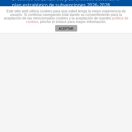
plan estratégico de subvenciones 2026-2028
30 julio 2026
Este sitio web utiliza cookies para que usted tenga la mejor experiencia de
usuario. Si continúa navegando está dando su consentimiento para la
aceptación de las mencionadas cookies y la aceptación de nuestra
política de
cookies
, pinche el enlace para mayor información.
Contacto
ACEPTAR
secretaria@pplanzarote.es
+34 928 35 89 37
Av. Alcalde Ginés de la Hoz, 12, 35500 Arrecife,
Las Palmas
Aviso de cookies
© 2022 Partido Popular de Lanzarote.
Fotos portada Jeziel Martín
Todos los derechos reservados.
Aviso Legal.