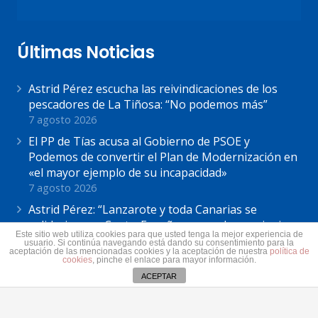
Últimas Noticias
Astrid Pérez escucha las reivindicaciones de los
pescadores de La Tiñosa: “No podemos más”
7 agosto 2026
El PP de Tías acusa al Gobierno de PSOE y
Podemos de convertir el Plan de Modernización en
«el mayor ejemplo de su incapacidad»
7 agosto 2026
Astrid Pérez: “Lanzarote y toda Canarias se
solidariza con Ceuta: España no puede seguir sin
Este sitio web utiliza cookies para que usted tenga la mejor experiencia de
una política migratoria de Estado”
usuario. Si continúa navegando está dando su consentimiento para la
aceptación de las mencionadas cookies y la aceptación de nuestra
política de
31 julio 2026
cookies
, pinche el enlace para mayor información.
ACEPTAR
Contacto