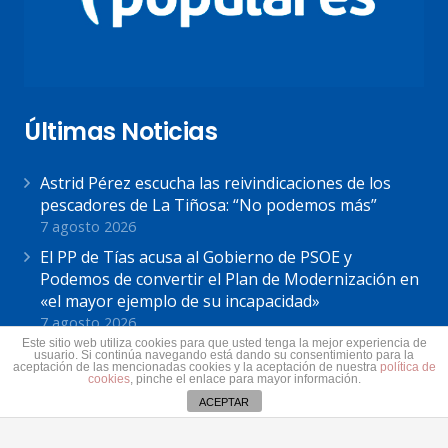
Últimas Noticias
Astrid Pérez escucha las reivindicaciones de los
pescadores de La Tiñosa: “No podemos más”
7 agosto 2026
El PP de Tías acusa al Gobierno de PSOE y
Podemos de convertir el Plan de Modernización en
«el mayor ejemplo de su incapacidad»
7 agosto 2026
Este sitio web utiliza cookies para que usted tenga la mejor experiencia de
Astrid Pérez: “Lanzarote y toda Canarias se
usuario. Si continúa navegando está dando su consentimiento para la
aceptación de las mencionadas cookies y la aceptación de nuestra
política de
solidariza con Ceuta: España no puede seguir sin
cookies
, pinche el enlace para mayor información.
una política migratoria de Estado”
ACEPTAR
31 julio 2026