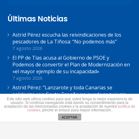
Últimas Noticias
Astrid Pérez escucha las reivindicaciones de los
pescadores de La Tiñosa: “No podemos más”
7 agosto 2026
El PP de Tías acusa al Gobierno de PSOE y
Podemos de convertir el Plan de Modernización en
«el mayor ejemplo de su incapacidad»
7 agosto 2026
Astrid Pérez: “Lanzarote y toda Canarias se
solidariza con Ceuta: España no puede seguir sin
Este sitio web utiliza cookies para que usted tenga la mejor experiencia de
una política migratoria de Estado”
usuario. Si continúa navegando está dando su consentimiento para la
aceptación de las mencionadas cookies y la aceptación de nuestra
política de
31 julio 2026
cookies
, pinche el enlace para mayor información.
ACEPTAR
Contacto