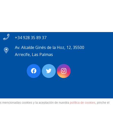
Contacto
secretaria@pplanzarote.es
+34 928 35 89 37
Av. Alcalde Ginés de la Hoz, 12, 35500
Arrecife, Las Palmas
las mencionadas cookies y la aceptación de nuestra
política de cookies
, pinche el
ervados.
Aviso Legal. Accesibilidad. Contacto.