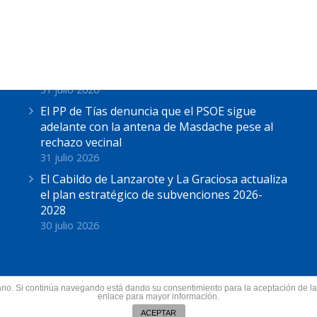
Últimas Noticias
Astrid Pérez: “Lanzarote y toda Canarias se
solidariza con Ceuta: España no puede seguir
sin una política migratoria de Estado”
31 julio 2026
El PP de Tías denuncia que el PSOE sigue
adelante con la antena de Masdache pese al
rechazo vecinal
31 julio 2026
El Cabildo de Lanzarote y La Graciosa actualiza
el plan estratégico de subvenciones 2026-
2028
30 julio 2026
suario. Si continúa navegando está dando su consentimiento para la aceptación de 
nzarote.
enlace para mayor información.
Todos los derechos res
ín
ACEPTAR