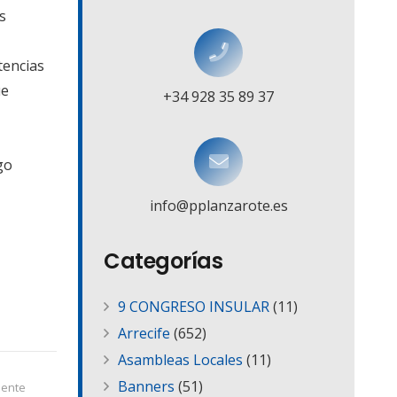
s
tencias
ue
+34 928 35 89 37
go
info@pplanzarote.es
Categorías
9 CONGRESO INSULAR
(11)
Arrecife
(652)
Asambleas Locales
(11)
Banners
(51)
iente