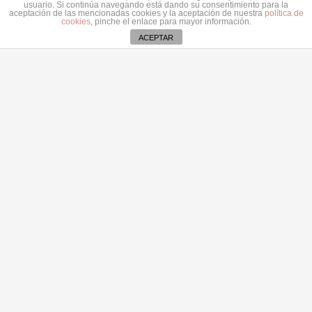
usuario. Si continúa navegando está dando su consentimiento para la
Astrid Pérez: “Lanzarote y toda Canarias se
aceptación de las mencionadas cookies y la aceptación de nuestra
política de
cookies
, pinche el enlace para mayor información.
solidariza con Ceuta: España no puede seguir sin
ACEPTAR
una política migratoria de Estado”
31 julio 2026
Contacto
secretaria@pplanzarote.es
+34 928 35 89 37
Aviso de cookies
Av. Alcalde Ginés de la Hoz, 12, 35500 Arrecife,
Las Palmas
© 2022 Partido Popular de Lanzarote.
Fotos portada Jeziel Martín