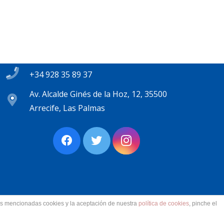
Contacto
secretaria@pplanzarote.es
+34 928 35 89 37
Av. Alcalde Ginés de la Hoz, 12, 35500
Arrecife, Las Palmas
las mencionadas cookies y la aceptación de nuestra
política de cookies
, pinche el
ervados.
Aviso Legal. Accesibilidad. Contacto.