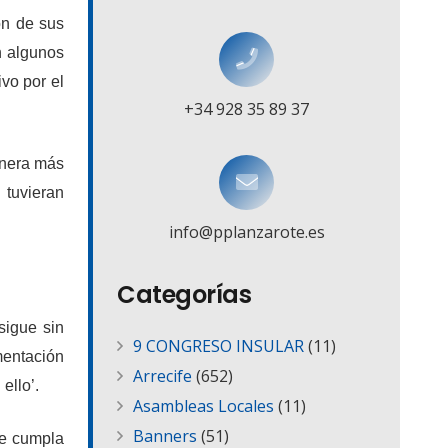
ón de sus
n algunos
ivo por el
+34 928 35 89 37
anera más
 tuvieran
info@pplanzarote.es
Categorías
sigue sin
9 CONGRESO INSULAR
(11)
mentación
Arrecife
(652)
ello’.
Asambleas Locales
(11)
Banners
(51)
ue cumpla