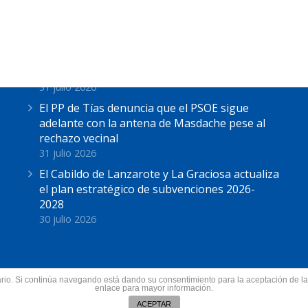
Últimas Noticias
Astrid Pérez: “Lanzarote y toda Canarias se
solidariza con Ceuta: España no puede seguir
sin una política migratoria de Estado”
31 julio 2026
El PP de Tías denuncia que el PSOE sigue
adelante con la antena de Masdache pese al
rechazo vecinal
31 julio 2026
El Cabildo de Lanzarote y La Graciosa actualiza
el plan estratégico de subvenciones 2026-
2028
30 julio 2026
suario. Si continúa navegando está dando su consentimiento para la aceptación de 
nzarote.
enlace para mayor información.
Todos los derechos res
ín
ACEPTAR