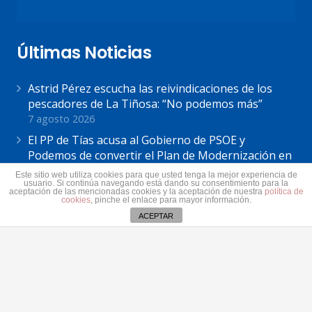
Últimas Noticias
Astrid Pérez escucha las reivindicaciones de los
pescadores de La Tiñosa: “No podemos más”
7 agosto 2026
El PP de Tías acusa al Gobierno de PSOE y
Podemos de convertir el Plan de Modernización en
«el mayor ejemplo de su incapacidad»
Este sitio web utiliza cookies para que usted tenga la mejor experiencia de
usuario. Si continúa navegando está dando su consentimiento para la
7 agosto 2026
aceptación de las mencionadas cookies y la aceptación de nuestra
política de
cookies
, pinche el enlace para mayor información.
Astrid Pérez: “Lanzarote y toda Canarias se
ACEPTAR
solidariza con Ceuta: España no puede seguir sin
una política migratoria de Estado”
31 julio 2026
Contacto