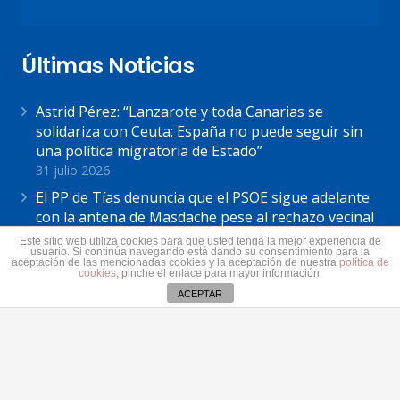
Últimas Noticias
Astrid Pérez: “Lanzarote y toda Canarias se
solidariza con Ceuta: España no puede seguir sin
una política migratoria de Estado”
31 julio 2026
El PP de Tías denuncia que el PSOE sigue adelante
con la antena de Masdache pese al rechazo vecinal
31 julio 2026
Este sitio web utiliza cookies para que usted tenga la mejor experiencia de
usuario. Si continúa navegando está dando su consentimiento para la
El Cabildo de Lanzarote y La Graciosa actualiza el
aceptación de las mencionadas cookies y la aceptación de nuestra
política de
cookies
, pinche el enlace para mayor información.
plan estratégico de subvenciones 2026-2028
ACEPTAR
30 julio 2026
Contacto
secretaria@pplanzarote.es