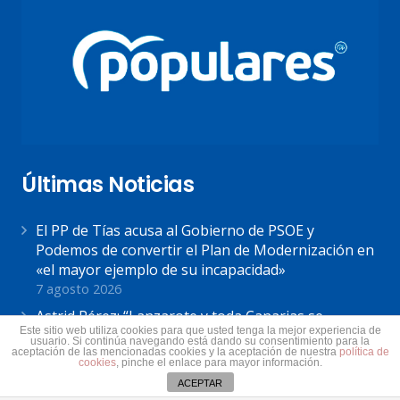
Últimas Noticias
El PP de Tías acusa al Gobierno de PSOE y
Podemos de convertir el Plan de Modernización en
«el mayor ejemplo de su incapacidad»
7 agosto 2026
Astrid Pérez: “Lanzarote y toda Canarias se
Este sitio web utiliza cookies para que usted tenga la mejor experiencia de
solidariza con Ceuta: España no puede seguir sin
usuario. Si continúa navegando está dando su consentimiento para la
aceptación de las mencionadas cookies y la aceptación de nuestra
política de
una política migratoria de Estado”
cookies
, pinche el enlace para mayor información.
31 julio 2026
ACEPTAR