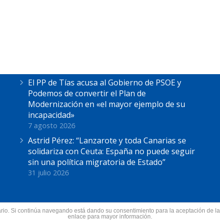
Últimas Noticias
Astrid Pérez escucha las reivindicaciones de
los pescadores de La Tiñosa: “No podemos
más”
7 agosto 2026
El PP de Tías acusa al Gobierno de PSOE y
Podemos de convertir el Plan de
Modernización en «el mayor ejemplo de su
incapacidad»
7 agosto 2026
Astrid Pérez: “Lanzarote y toda Canarias se
solidariza con Ceuta: España no puede seguir
sin una política migratoria de Estado”
31 julio 2026
suario. Si continúa navegando está dando su consentimiento para la aceptación de 
nzarote.
enlace para mayor información.