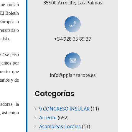
35500 Arrecife, Las Palmas
que cursan
 El Boletín
 Europea o
rsitaria o
+34 928 35 89 37
 isla.
22 se pasó
ajamos por
puesto que
info@pplanzarote.es
tarios y de
Categorías
adoras, la
9 CONGRESO INSULAR
(11)
, así como
Arrecife
(652)
Asambleas Locales
(11)