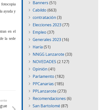
Banners
(51)
a fotocopia
Cabildo
(663)
 la ayuda y
contratación
(3)
Elecciones 2023
(77)
tran en el
Empleo
(37)
de la sede
Generales 2023
(16)
Haría
(51)
NNGG Lanzarote
(33)
NOVEDADES
(2.127)
Opinión
(41)
Parlamento
(182)
PPCanarias
(185)
PPLanzarote
(273)
Recomendaciones
(6)
iente
igue
San Bartolomé
(87)