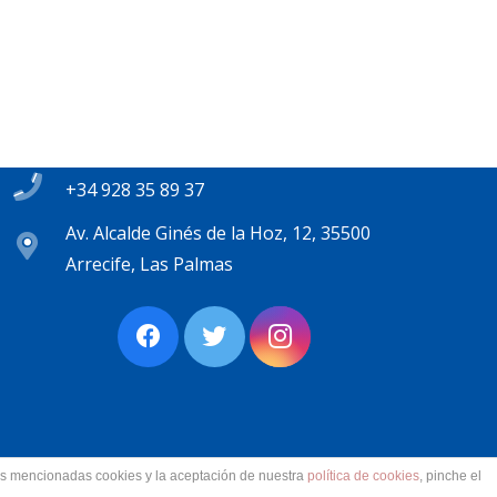
Contacto
secretaria@pplanzarote.es
+34 928 35 89 37
Av. Alcalde Ginés de la Hoz, 12, 35500
Arrecife, Las Palmas
las mencionadas cookies y la aceptación de nuestra
política de cookies
, pinche el