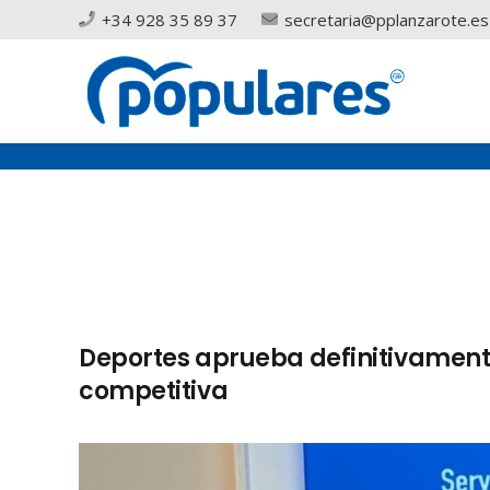
+34 928 35 89 37
secretaria@pplanzarote.es
Deportes aprueba definitivament
competitiva