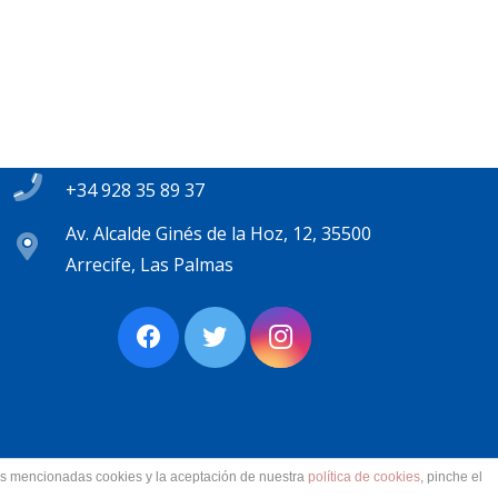
Contacto
secretaria@pplanzarote.es
+34 928 35 89 37
Av. Alcalde Ginés de la Hoz, 12, 35500
Arrecife, Las Palmas
las mencionadas cookies y la aceptación de nuestra
política de cookies
, pinche el