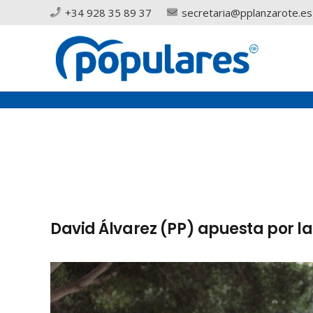
+34 928 35 89 37
secretaria@pplanzarote.es
David Álvarez (PP) apuesta por l