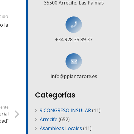
35500 Arrecife, Las Palmas
sido
o la
+34 928 35 89 37
info@pplanzarote.es
Categorías
iente
9 CONGRESO INSULAR
(11)
rial
Arrecife
(652)
dad”
Asambleas Locales
(11)