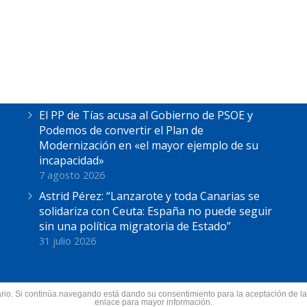
Últimas Noticias
Astrid Pérez escucha las reivindicaciones de
los pescadores de La Tiñosa: “No podemos
más”
7 agosto 2026
El PP de Tías acusa al Gobierno de PSOE y
Podemos de convertir el Plan de
Modernización en «el mayor ejemplo de su
incapacidad»
7 agosto 2026
Astrid Pérez: “Lanzarote y toda Canarias se
solidariza con Ceuta: España no puede seguir
sin una política migratoria de Estado”
31 julio 2026
suario. Si continúa navegando está dando su consentimiento para la aceptación de 
nzarote.
enlace para mayor información.