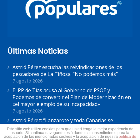
Últimas Noticias
Astrid Pérez escucha las reivindicaciones de los
pescadores de La Tiñosa: “No podemos más”
7 agosto 2026
El PP de Tías acusa al Gobierno de PSOE y
Podemos de convertir el Plan de Modernización en
«el mayor ejemplo de su incapacidad»
7 agosto 2026
Astrid Pérez: “Lanzarote y toda Canarias se
solidariza con Ceuta: España no puede seguir sin
Este sitio web utiliza cookies para que usted tenga la mejor experiencia de
usuario. Si continúa navegando está dando su consentimiento para la
una política migratoria de Estado”
aceptación de las mencionadas cookies y la aceptación de nuestra
política de