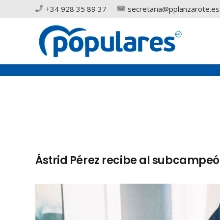
+34 928 35 89 37
secretaria@pplanzarote.es
Ástrid Pérez recibe al subcampeó