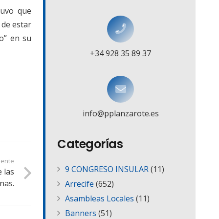
tuvo que
 de estar
do” en su
+34 928 35 89 37
info@pplanzarote.es
Categorías
iente
9 CONGRESO INSULAR
(11)
 las
inas.
Arrecife
(652)
Asambleas Locales
(11)
Banners
(51)