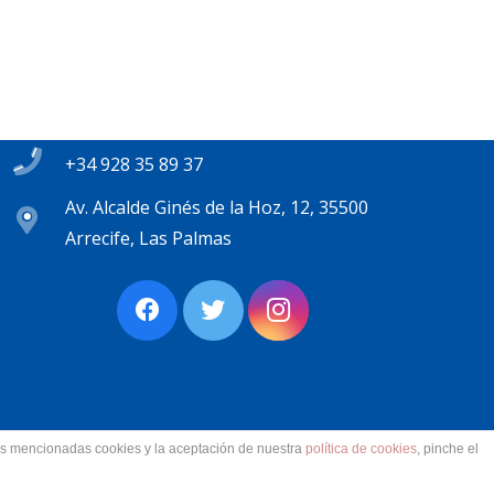
Contacto
secretaria@pplanzarote.es
+34 928 35 89 37
Av. Alcalde Ginés de la Hoz, 12, 35500
Arrecife, Las Palmas
las mencionadas cookies y la aceptación de nuestra
política de cookies
, pinche el
ervados.
Aviso Legal. Accesibilidad. Contacto.