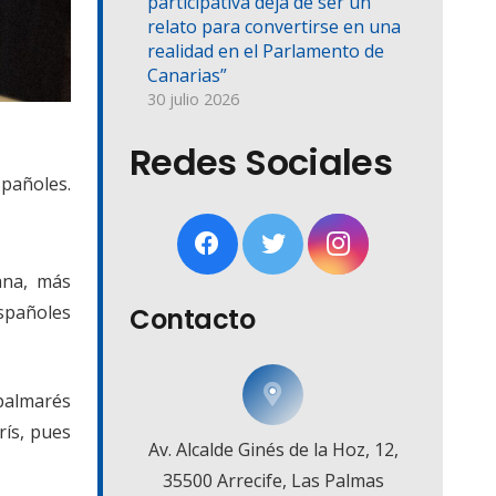
participativa deja de ser un
relato para convertirse en una
realidad en el Parlamento de
Canarias”
30 julio 2026
Redes Sociales
spañoles.
ana, más
españoles
Contacto
 palmarés
rís, pues
Av. Alcalde Ginés de la Hoz, 12,
35500 Arrecife, Las Palmas