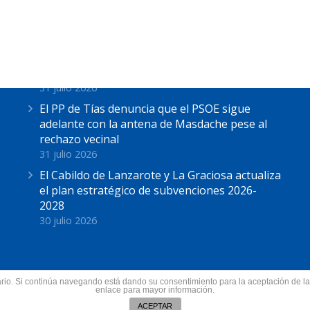
Últimas Noticias
Astrid Pérez: “Lanzarote y toda Canarias se
solidariza con Ceuta: España no puede seguir
sin una política migratoria de Estado”
31 julio 2026
El PP de Tías denuncia que el PSOE sigue
adelante con la antena de Masdache pese al
rechazo vecinal
31 julio 2026
El Cabildo de Lanzarote y La Graciosa actualiza
el plan estratégico de subvenciones 2026-
2028
30 julio 2026
suario. Si continúa navegando está dando su consentimiento para la aceptación de 
nzarote.
enlace para mayor información.
Todos los derechos res
ín
ACEPTAR