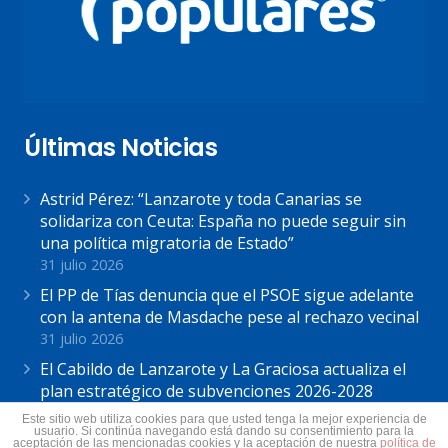
Últimas Noticias
Astrid Pérez: “Lanzarote y toda Canarias se
solidariza con Ceuta: España no puede seguir sin
una política migratoria de Estado”
31 julio 2026
El PP de Tías denuncia que el PSOE sigue adelante
con la antena de Masdache pese al rechazo vecinal
31 julio 2026
El Cabildo de Lanzarote y La Graciosa actualiza el
plan estratégico de subvenciones 2026-2028
30 julio 2026
Este sitio web utiliza cookies para que usted tenga la mejor experiencia de
usuario. Si continúa navegando está dando su consentimiento para la
aceptación de las mencionadas cookies y la aceptación de nuestra
política de