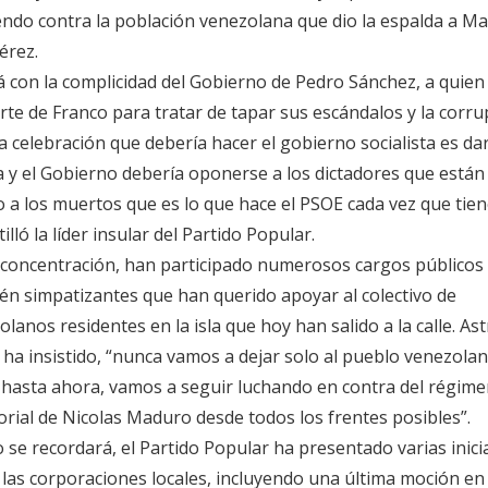
endo contra la población venezolana que dio la espalda a M
érez.
á con la complicidad del Gobierno de Pedro Sánchez, a quien 
te de Franco para tratar de tapar sus escándalos y la corru
ca celebración que debería hacer el gobierno socialista es dar
 y el Gobierno debería oponerse a los dictadores que están
a los muertos que es lo que hace el PSOE cada vez que tie
lló la líder insular del Partido Popular.
 concentración, han participado numerosos cargos públicos 
én simpatizantes que han querido apoyar al colectivo de
lanos residentes en la isla que hoy han salido a la calle. Ast
 ha insistido, “nunca vamos a dejar solo al pueblo venezolan
hasta ahora, vamos a seguir luchando en contra del régim
torial de Nicolas Maduro desde todos los frentes posibles”.
se recordará, el Partido Popular ha presentado varias inici
 las corporaciones locales, incluyendo una última moción en