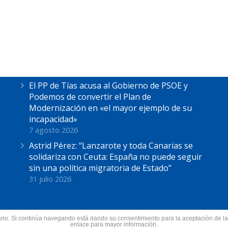
Últimas Noticias
Astrid Pérez escucha las reivindicaciones de
los pescadores de La Tiñosa: “No podemos
más”
7 agosto 2026
El PP de Tías acusa al Gobierno de PSOE y
Podemos de convertir el Plan de
Modernización en «el mayor ejemplo de su
incapacidad»
7 agosto 2026
Astrid Pérez: “Lanzarote y toda Canarias se
solidariza con Ceuta: España no puede seguir
sin una política migratoria de Estado”
31 julio 2026
suario. Si continúa navegando está dando su consentimiento para la aceptación de 
nzarote.
enlace para mayor información.