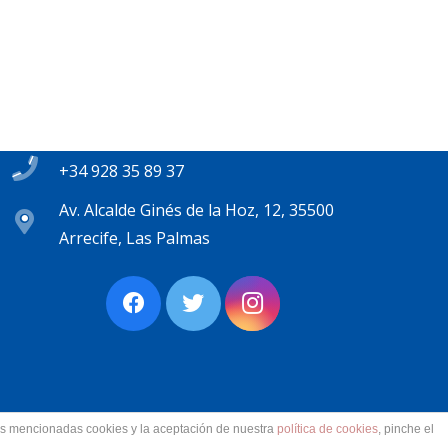
Contacto
secretaria@pplanzarote.es
+34 928 35 89 37
Av. Alcalde Ginés de la Hoz, 12, 35500
Arrecife, Las Palmas
las mencionadas cookies y la aceptación de nuestra
política de cookies
, pinche el