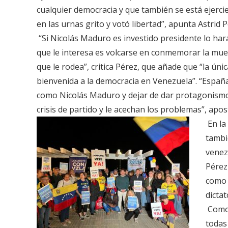
cualquier democracia y que también se está ejerci
en las urnas grito y votó libertad”, apunta Astrid P
“Si Nicolás Maduro es investido presidente lo har
que le interesa es volcarse en conmemorar la muer
que le rodea”, critica Pérez, que añade que “la úni
bienvenida a la democracia en Venezuela”. “España
como Nicolás Maduro y dejar de dar protagonismo 
crisis de partido y le acechan los problemas”, aposti
En la
tambi
venezo
Pérez
como 
dicta
Como 
todas