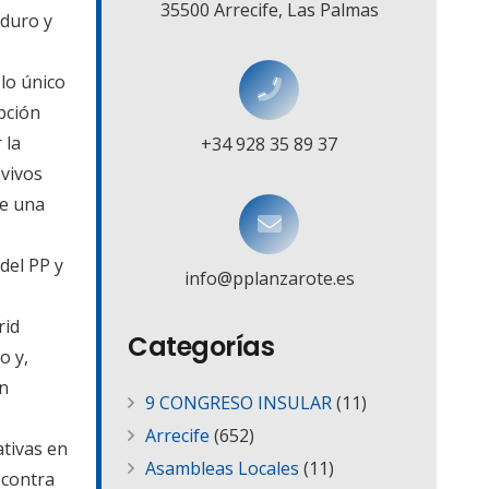
35500 Arrecife, Las Palmas
aduro y
lo único
pción
 la
+34 928 35 89 37
 vivos
ne una
del PP y
info@pplanzarote.es
rid
Categorías
o y,
en
9 CONGRESO INSULAR
(11)
Arrecife
(652)
ativas en
Asambleas Locales
(11)
 contra