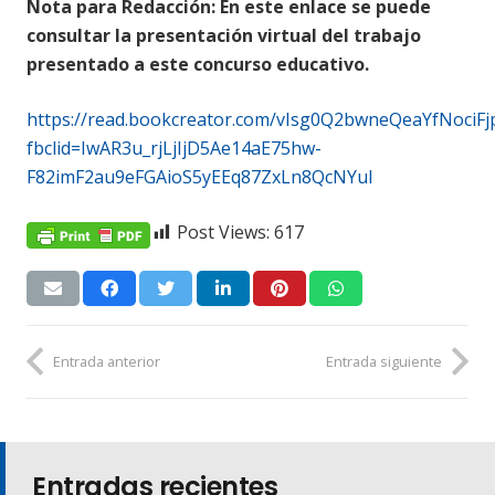
Nota para Redacción: En este enlace se puede
consultar la presentación virtual del trabajo
presentado a este concurso educativo.
https://read.bookcreator.com/vIsg0Q2bwneQeaYfNoc
fbclid=IwAR3u_rjLjIjD5Ae14aE75hw-
F82imF2au9eFGAioS5yEEq87ZxLn8QcNYuI
Post Views:
617
Entrada anterior
Entrada siguiente
Entradas recientes