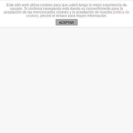
31 julio 2026
Este sitio web utiliza cookies para que usted tenga la mejor experiencia de
usuario. Si continúa navegando está dando su consentimiento para la
aceptación de las mencionadas cookies y la aceptación de nuestra
política de
cookies
, pinche el enlace para mayor información.
Contacto
ACEPTAR
secretaria@pplanzarote.es
+34 928 35 89 37
Av. Alcalde Ginés de la Hoz, 12, 35500 Arrecife,
Las Palmas
Aviso de cookies
© 2022 Partido Popular de Lanzarote.
Fotos portada Jeziel Martín
Todos los derechos reservados.
Aviso Legal.
Accesibilidad. Contacto.