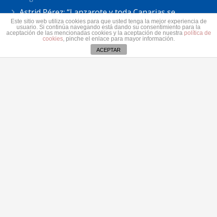
Astrid Pérez: “Lanzarote y toda Canarias se
solidariza con Ceuta: España no puede seguir sin
Este sitio web utiliza cookies para que usted tenga la mejor experiencia de
usuario. Si continúa navegando está dando su consentimiento para la
una política migratoria de Estado”
aceptación de las mencionadas cookies y la aceptación de nuestra
política de
cookies
, pinche el enlace para mayor información.
31 julio 2026
ACEPTAR
Contacto
secretaria@pplanzarote.es
+34 928 35 89 37
Av. Alcalde Ginés de la Hoz, 12, 35500 Arrecife,
Las Palmas
Aviso de cookies
© 2022 Partido Popular de Lanzarote.
Fotos portada Jeziel Martín