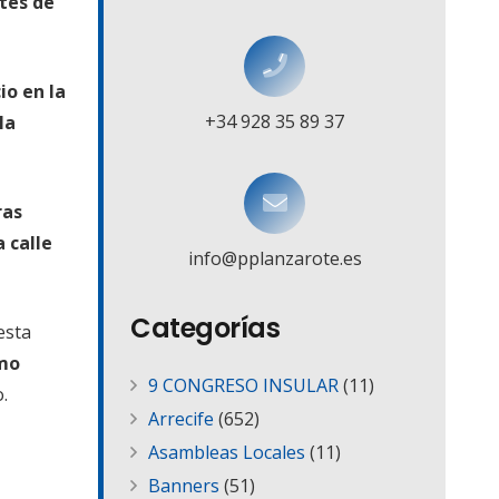
tes de
io en la
+34 928 35 89 37
la
ras
 calle
info@pplanzarote.es
Categorías
esta
amo
9 CONGRESO INSULAR
(11)
.
Arrecife
(652)
Asambleas Locales
(11)
Banners
(51)