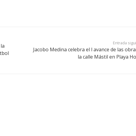
Entrada sigu
 la
Jacobo Medina celebra el l avance de las obra
útbol
la calle Mástil en Playa H