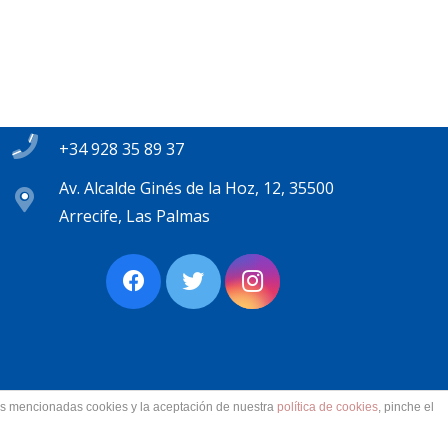
Contacto
secretaria@pplanzarote.es
+34 928 35 89 37
Av. Alcalde Ginés de la Hoz, 12, 35500
Arrecife, Las Palmas
las mencionadas cookies y la aceptación de nuestra
política de cookies
, pinche el
ervados.
Aviso Legal. Accesibilidad. Contacto.