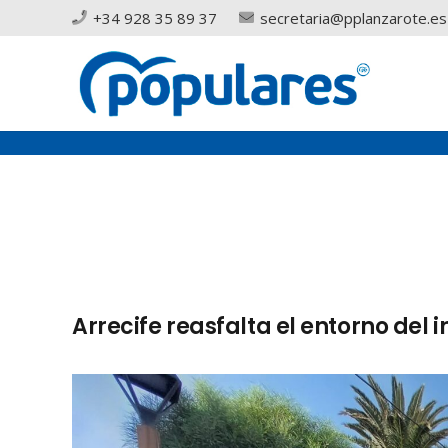
+34 928 35 89 37
secretaria@pplanzarote.es
Arrecife reasfalta el entorno del 