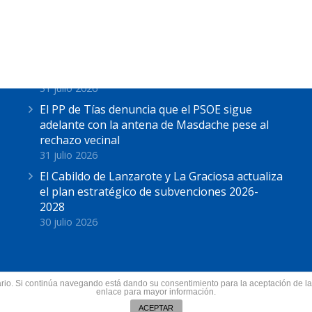
Últimas Noticias
Astrid Pérez: “Lanzarote y toda Canarias se
solidariza con Ceuta: España no puede seguir
sin una política migratoria de Estado”
31 julio 2026
El PP de Tías denuncia que el PSOE sigue
adelante con la antena de Masdache pese al
rechazo vecinal
31 julio 2026
El Cabildo de Lanzarote y La Graciosa actualiza
el plan estratégico de subvenciones 2026-
2028
30 julio 2026
suario. Si continúa navegando está dando su consentimiento para la aceptación de 
nzarote.
enlace para mayor información.
Todos los derechos res
ín
ACEPTAR