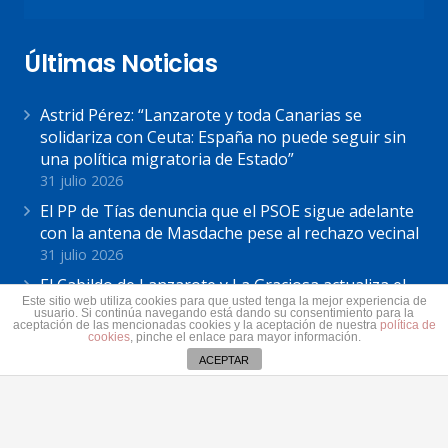
Últimas Noticias
Astrid Pérez: “Lanzarote y toda Canarias se
solidariza con Ceuta: España no puede seguir sin
una política migratoria de Estado”
31 julio 2026
El PP de Tías denuncia que el PSOE sigue adelante
con la antena de Masdache pese al rechazo vecinal
31 julio 2026
El Cabildo de Lanzarote y La Graciosa actualiza el
Este sitio web utiliza cookies para que usted tenga la mejor experiencia de
plan estratégico de subvenciones 2026-2028
usuario. Si continúa navegando está dando su consentimiento para la
aceptación de las mencionadas cookies y la aceptación de nuestra
política de
30 julio 2026
cookies
, pinche el enlace para mayor información.
ACEPTAR
Contacto
secretaria@pplanzarote.es