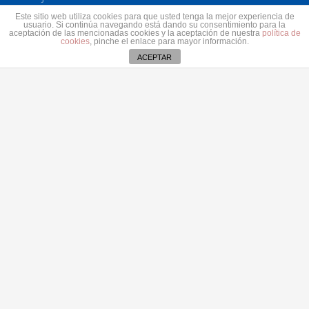
El Cabildo de Lanzarote y La Graciosa actualiza el
Este sitio web utiliza cookies para que usted tenga la mejor experiencia de
usuario. Si continúa navegando está dando su consentimiento para la
plan estratégico de subvenciones 2026-2028
aceptación de las mencionadas cookies y la aceptación de nuestra
política de
cookies
, pinche el enlace para mayor información.
30 julio 2026
ACEPTAR
Contacto
secretaria@pplanzarote.es
+34 928 35 89 37
Av. Alcalde Ginés de la Hoz, 12, 35500 Arrecife,
Las Palmas
Aviso de cookies
© 2022 Partido Popular de Lanzarote.
Fotos portada Jeziel Martín