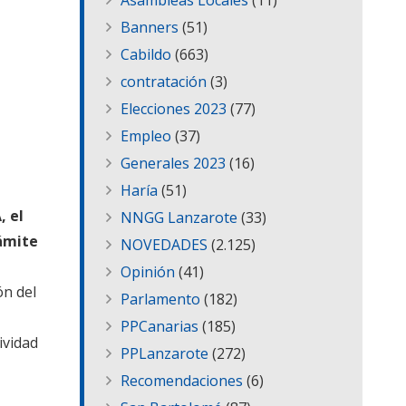
Asambleas Locales
(11)
Banners
(51)
Cabildo
(663)
contratación
(3)
Elecciones 2023
(77)
Empleo
(37)
Generales 2023
(16)
Haría
(51)
, el
NNGG Lanzarote
(33)
rámite
NOVEDADES
(2.125)
Opinión
(41)
ón del
Parlamento
(182)
PPCanarias
(185)
ividad
PPLanzarote
(272)
Recomendaciones
(6)