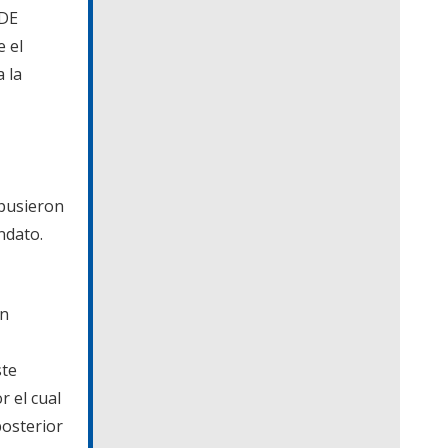
DE
 el
 la
 pusieron
andato.
an
ste
r el cual
posterior