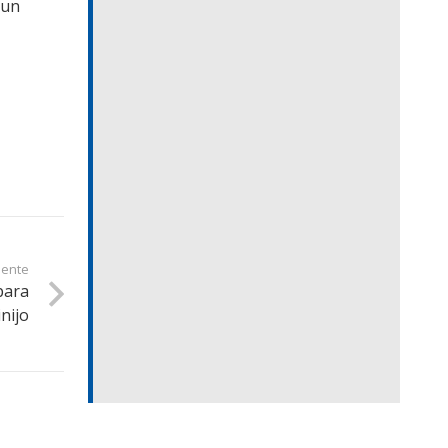
 un
iente
para
nijo
Contacto