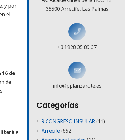
Av. Alcalde Ginés de la Hoz, 12,
, y por
35500 Arrecife, Las Palmas
en el
+34 928 35 89 37
a 16 de
ón del
info@pplanzarote.es
es
Categorías
9 CONGRESO INSULAR
(11)
Arrecife
(652)
litará a