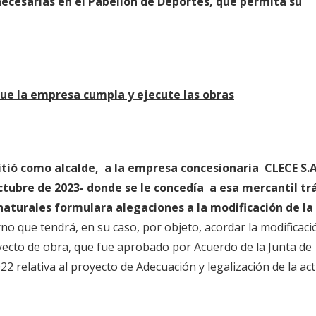
necesarias en el Pabellón de Deportes, que permita su
ue la empresa cumpla y ejecute las obras
tió como alcalde, a la empresa concesionaria CLECE S.A
ctubre de 2023- donde se le concedía a esa mercantil t
 naturales formulara alegaciones a la modificación de la
rno que tendrá, en su caso, por objeto, acordar la modificaci
yecto de obra, que fue aprobado por Acuerdo de la Junta de
2 relativa al proyecto de Adecuación y legalización de la act