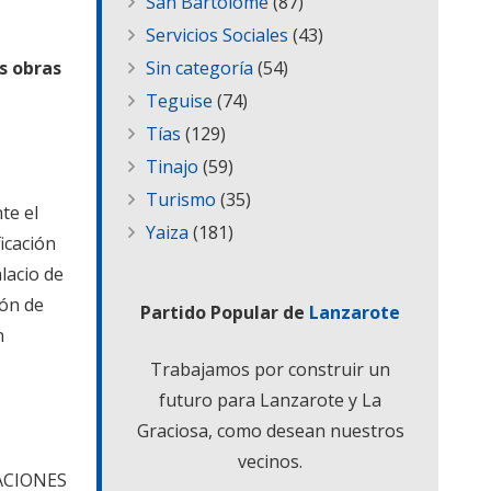
San Bartolomé
(87)
Servicios Sociales
(43)
s obras
Sin categoría
(54)
Teguise
(74)
Tías
(129)
Tinajo
(59)
Turismo
(35)
te el
Yaiza
(181)
icación
lacio de
ión de
Partido Popular de
Lanzarote
n
Trabajamos por construir un
futuro para Lanzarote y La
Graciosa, como desean nuestros
vecinos.
LACIONES