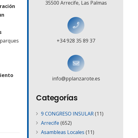
35500 Arrecife, Las Palmas
ración
un
s
 parques
+34 928 35 89 37
miento
info@pplanzarote.es
Categorías
9 CONGRESO INSULAR
(11)
Arrecife
(652)
Asambleas Locales
(11)