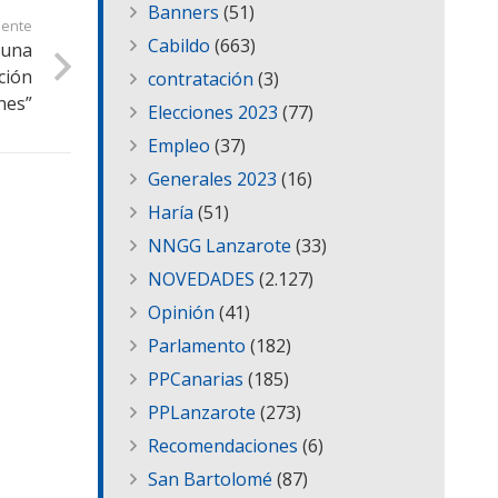
Banners
(51)
iente
Cabildo
(663)
 una
ción
contratación
(3)
nes”
Elecciones 2023
(77)
Empleo
(37)
Generales 2023
(16)
Haría
(51)
NNGG Lanzarote
(33)
NOVEDADES
(2.127)
Opinión
(41)
Parlamento
(182)
PPCanarias
(185)
PPLanzarote
(273)
Recomendaciones
(6)
San Bartolomé
(87)