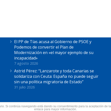
Últimas Noticias
Astrid Pérez escucha las reivindicaciones de
los pescadores de La Tiñosa: “No podemos
más”
7 agosto 2026
El PP de Tías acusa al Gobierno de PSOE y
Podemos de convertir el Plan de
Modernización en «el mayor ejemplo de su
incapacidad»
7 agosto 2026
Astrid Pérez: “Lanzarote y toda Canarias se
solidariza con Ceuta: España no puede seguir
sin una política migratoria de Estado”
31 julio 2026
suario. Si continúa navegando está dando su consentimiento para la aceptación de 
nzarote.
enlace para mayor información.