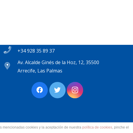
Contacto
secretaria@pplanzarote.es
+34 928 35 89 37
Av. Alcalde Ginés de la Hoz, 12, 35500
Arrecife, Las Palmas
las mencionadas cookies y la aceptación de nuestra
política de cookies
, pinche el