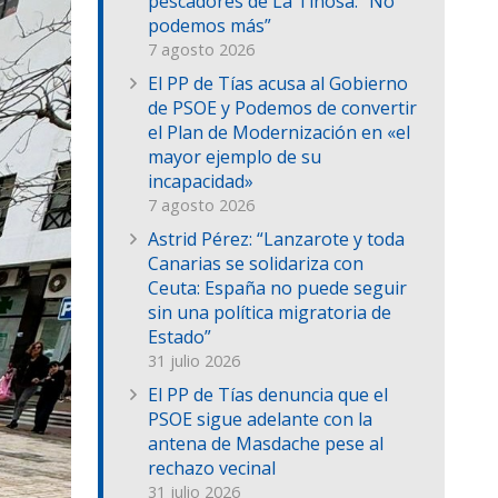
pescadores de La Tiñosa: “No
podemos más”
7 agosto 2026
El PP de Tías acusa al Gobierno
de PSOE y Podemos de convertir
el Plan de Modernización en «el
mayor ejemplo de su
incapacidad»
7 agosto 2026
Astrid Pérez: “Lanzarote y toda
Canarias se solidariza con
Ceuta: España no puede seguir
sin una política migratoria de
Estado”
31 julio 2026
El PP de Tías denuncia que el
PSOE sigue adelante con la
antena de Masdache pese al
rechazo vecinal
31 julio 2026