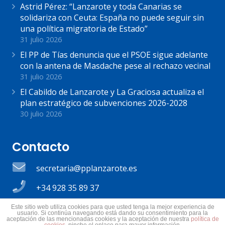
Astrid Pérez: “Lanzarote y toda Canarias se
solidariza con Ceuta: España no puede seguir sin
una política migratoria de Estado”
31 julio 2026
El PP de Tías denuncia que el PSOE sigue adelante
con la antena de Masdache pese al rechazo vecinal
31 julio 2026
El Cabildo de Lanzarote y La Graciosa actualiza el
plan estratégico de subvenciones 2026-2028
30 julio 2026
Contacto
secretaria@pplanzarote.es
+34 928 35 89 37
Av. Alcalde Ginés de la Hoz, 12, 35500 Arrecife,
Este sitio web utiliza cookies para que usted tenga la mejor experiencia de
usuario. Si continúa navegando está dando su consentimiento para la
Las Palmas
aceptación de las mencionadas cookies y la aceptación de nuestra
política de